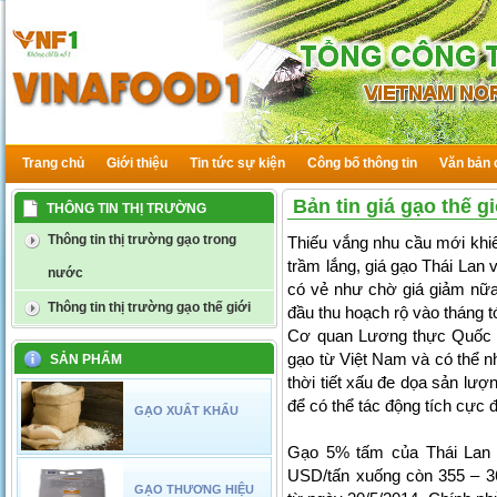
Trang chủ
Giới thiệu
Tin tức sự kiện
Công bố thông tin
Văn bản 
Bản tin giá gạo thế g
THÔNG TIN THỊ TRƯỜNG
Thông tin thị trường gạo trong
Thiếu vắng nhu cầu mới khiế
trầm lắng, giá gạo Thái Lan
nước
có vẻ như chờ giá giảm nữ
Thông tin thị trường gạo thế giới
đầu thu hoạch rộ vào tháng t
Cơ quan Lương thực Quốc gi
gạo từ Việt Nam và có thể n
SẢN PHẨM
thời tiết xấu đe dọa sản lượ
để có thể tác động tích cực 
GẠO XUẤT KHẨU
Gạo 5% tấm của Thái Lan 
USD/tấn xuống còn 355 – 3
GẠO THƯƠNG HIỆU