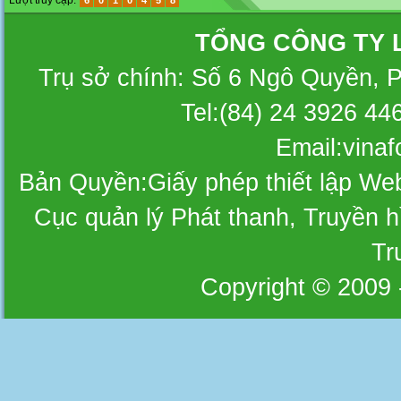
Lượt truy cập:
6
0
1
0
4
5
8
TỔNG CÔNG TY 
Trụ sở chính: Số 6 Ngô Quyền, 
Tel:(84) 24 3926 44
Email:vina
Bản Quyền:Giấy phép thiết lập W
Cục quản lý Phát thanh, Truyền hì
Tr
Copyright © 2009