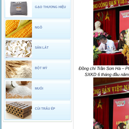
GẠO THƯƠNG HIỆU
NGÔ
SẮN LÁT
Đồng chí Trần Sơn Hà – P
BỘT MỲ
SXKD 6 tháng đầu năm 2
MUỐI
CỦI TRẤU ÉP