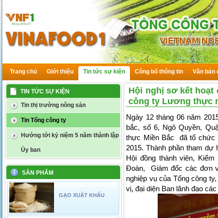
Trang chủ
Giới thiệu
Tin tức sự kiện
Công bố thông tin
Văn bản 
Hội nghị sơ kết hoạt
TIN TỨC SỰ KIỆN
công ty Lương thực 
Tin thị trường nông sản
Ngày 12 tháng 06 năm 2015
Tin Tổng công ty
bắc, số 6, Ngô Quyền, Qu
Hướng tới kỷ niệm 5 năm thành lập
thực Miền Bắc đã tổ chức 
2015. Thành phần tham dự 
Ủy ban
Hội đồng thành viên, Kiểm
Đoàn, Giám đốc các đơn vị
SẢN PHẨM
nghiệp vụ của Tổng công ty,
vị, đại diện Ban lãnh đạo các
GẠO XUẤT KHẨU