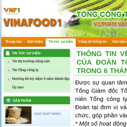
Trang chủ
Giới thiệu
Tin tức sự kiện
Công bố thông tin
Văn bản 
THÔNG TIN 
TIN TỨC SỰ KIỆN
CỦA ĐOÀN T
Tin thị trường nông sản
TRONG 6 THÁ
Tin Tổng công ty
Hướng tới kỷ niệm 5 năm thành lập
Được sự quan tâm,
Ủy ban
Tổng Giám đốc Tổ
niên Tổng công t
SẢN PHẨM
Đoàn tại đơn vị và
GẠO XUẤT KHẨU
chức, góp phần vào
* Một số hoạt động