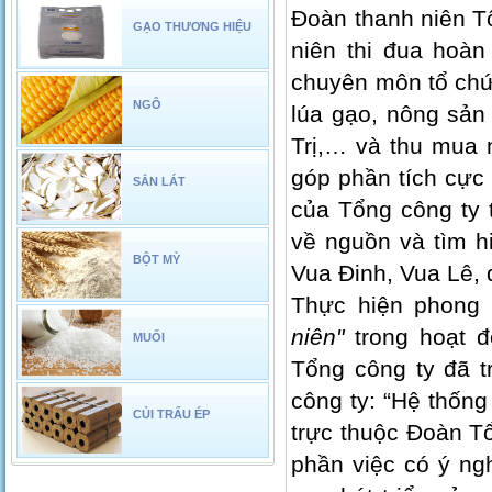
Đoàn thanh niên Tổ
GẠO THƯƠNG HIỆU
niên thi đua hoà
chuyên môn tổ chứ
NGÔ
lúa gạo, nông sản
Trị,… và thu mua 
góp phần tích cực 
SẮN LÁT
của Tổng công ty 
về nguồn và tìm hi
BỘT MỲ
Vua Đinh, Vua Lê,
Thực hiện phong 
niên"
trong hoạt đ
MUỐI
Tổng công ty đã t
công ty: “Hệ thốn
CỦI TRẤU ÉP
trực thuộc Đoàn Tổ
phần việc có ý ngh