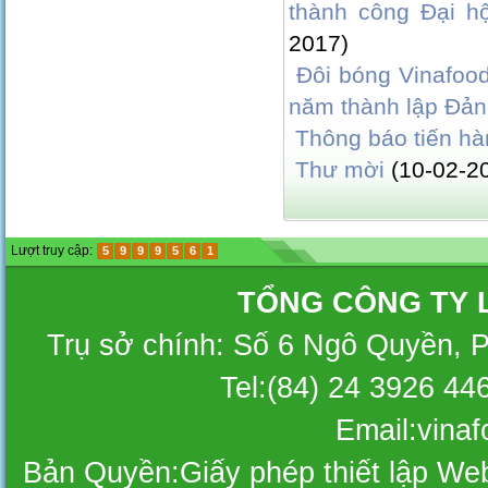
thành công Đại hộ
2017)
Đôi bóng Vinafoo
năm thành lập Đả
Thông báo tiến hà
Thư mời
(10-02-2
Lượt truy cập:
5
9
9
9
5
6
1
TỔNG CÔNG TY 
Trụ sở chính: Số 6 Ngô Quyền, 
Tel:(84) 24 3926 44
Email:vina
Bản Quyền:Giấy phép thiết lập W