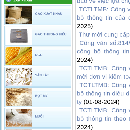
báo về việc lựa ch
SẢN PHẨM
TCTLTMB: Công v
GẠO XUẤT KHẨU
bố thông tin của
2025)
Thư mời cung cấp 
GẠO THƯƠNG HIỆU
Công văn số:814
công bố thông ti
NGÔ
2024)
TCTLTMB: Công v
mời đơn vị kiểm t
SẮN LÁT
TCTLTMB: Công v
bố thông tin điều 
BỘT MỲ
ty
(01-08-2024)
TCTLTMB: Công v
MUỐI
bố thông tin theo
2024)