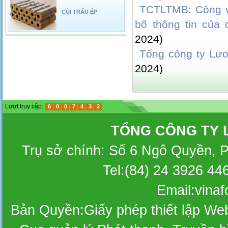
TCTLTMB: Công v
CỦI TRẤU ÉP
bố thông tin của
2024)
Tổng công ty Lư
2024)
Lượt truy cập:
6
0
0
7
4
3
2
TỔNG CÔNG TY 
Trụ sở chính: Số 6 Ngô Quyền, 
Tel:(84) 24 3926 44
Email:vina
Bản Quyền:Giấy phép thiết lập W