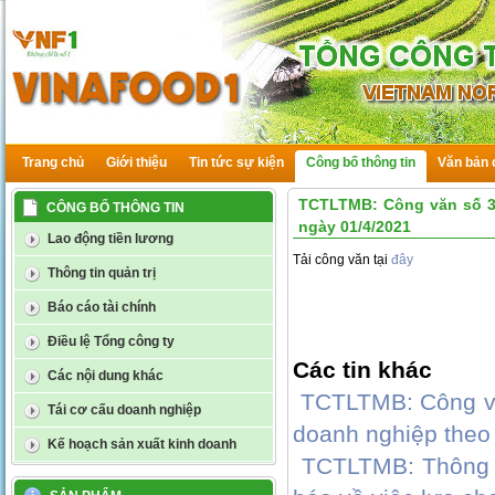
Trang chủ
Giới thiệu
Tin tức sự kiện
Công bố thông tin
Văn bản 
TCTLTMB: Công văn số 3
CÔNG BỐ THÔNG TIN
ngày 01/4/2021
Lao động tiền lương
Tải công văn tại
đây
Thông tin quản trị
Báo cáo tài chính
Điều lệ Tổng công ty
Các tin khác
Các nội dung khác
TCTLTMB: Công vă
Tái cơ cấu doanh nghiệp
doanh nghiệp theo
Kế hoạch sản xuất kinh doanh
TCTLTMB: Thông 