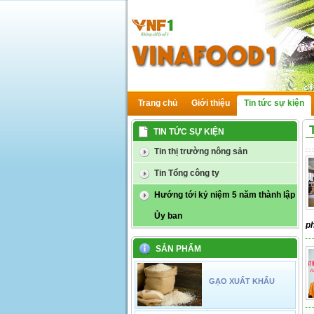
Trang chủ
Giới thiệu
Tin tức sự kiện
TIN TỨC SỰ KIỆN
Tin thị trường nông sản
Tin Tổng công ty
Hướng tới kỷ niệm 5 năm thành lập
Ủy ban
ph
SẢN PHẨM
GẠO XUẤT KHẨU