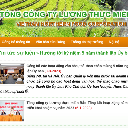
Công bố thông tin
Văn bản của Đảng
Thông tin thị trường
Nội bộ
Tin tức sự kiện
»
Hướng tới kỷ niệm 5 năm thành lập Ủy 
Công bố các hoạt động văn hóa, thể thao chào mừng 5 năm n
lập Ủy ban
(8-8-2023)
Sáng 7/8, tại Hà Nội, Ủy ban Quản lý vốn nhà nước tại doanh 
chức Lễ công bố các hoạt động văn hóa, thể thao chào mừ
ngày thành lập Ủy ban. Phó Chủ tịch Ủy ban Nguyễn Ngọc Cả
át biểu tại buổi lễ.
Tổng công ty Lương thực miền Bắc Tổng kết hoạt động năm
triển khai nhiệm vụ năm 2023
(6-1-2023)