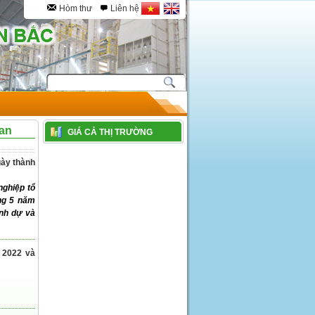
Hòm thư
Liên hệ
ban
GIÁ CẢ THỊ TRƯỜNG
gày thành
nghiệp tổ
ng 5 năm
nh dự và
 2022 và