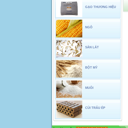
GẠO THƯƠNG HIỆU
NGÔ
SẮN LÁT
BỘT MỲ
MUỐI
CỦI TRẤU ÉP