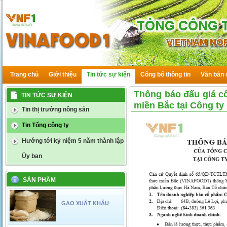
Trang chủ
Giới thiệu
Tin tức sự kiện
Công bố thông tin
Văn bản 
Thông báo đấu giá c
TIN TỨC SỰ KIỆN
miền Bắc tại Công t
Tin thị trường nông sản
Tin Tổng công ty
Hướng tới kỷ niệm 5 năm thành lập
Ủy ban
SẢN PHẨM
GẠO XUẤT KHẨU