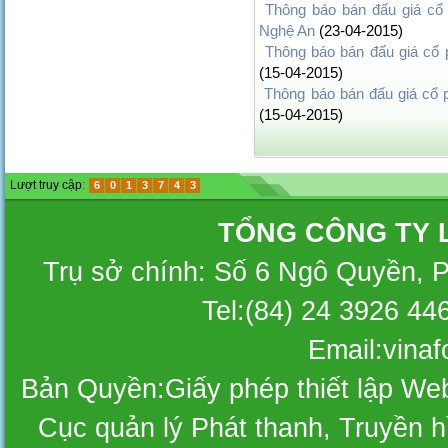
Thông báo bán đấu giá cổ
Nghệ An
(23-04-2015)
Thông báo bán đấu giá cổ 
(15-04-2015)
Thông báo bán đấu giá cổ 
(15-04-2015)
Lượt truy cập:
6
0
1
3
7
4
3
TỔNG CÔNG TY 
Trụ sở chính: Số 6 Ngô Quyền, 
Tel:(84) 24 3926 44
Email:vina
Bản Quyền:Giấy phép thiết lập W
Cục quản lý Phát thanh, Truyền hì