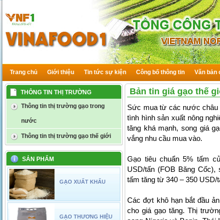
Trang chủ
Giới thiệu
Tin tức sự kiện
Công bố thông tin
Văn bản 
Bản tin giá gạo thế g
THÔNG TIN THỊ TRƯỜNG
Thông tin thị trường gạo trong
Sức mua từ các nước châu P
tình hình sản xuất nông ngh
nước
tăng khá mạnh, song giá gạ
Thông tin thị trường gạo thế giới
vắng nhu cầu mua vào.
Gạo tiêu chuẩn 5% tấm củ
SẢN PHẨM
USD/tấn (FOB Băng Cốc), s
tấm tăng từ 340 – 350 USD/t
GẠO XUẤT KHẨU
Các đợt khô hạn bắt đầu ả
cho giá gạo tăng. Thị trườn
GẠO THƯƠNG HIỆU