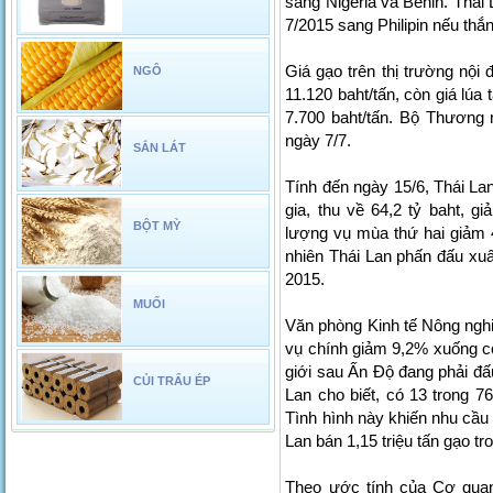
sang Nigeria và Benin. Thái 
7/2015 sang Philipin nếu thắn
Giá gạo trên thị trường nội 
NGÔ
11.120 baht/tấn, còn giá lúa 
7.700 baht/tấn. Bộ Thương m
ngày 7/7.
SẮN LÁT
Tính đến ngày 15/6, Thái Lan
gia, thu về 64,2 tỷ baht, 
BỘT MỲ
lượng vụ mùa thứ hai giảm 4
nhiên Thái Lan phấn đấu xuấ
2015.
MUỐI
Văn phòng Kinh tế Nông nghi
vụ chính giảm 9,2% xuống còn
giới sau Ấn Độ đang phải đấ
CỦI TRẤU ÉP
Lan cho biết, có 13 trong 7
Tình hình này khiến nhu cầu 
Lan bán 1,15 triệu tấn gạo t
Theo ước tính của Cơ qua