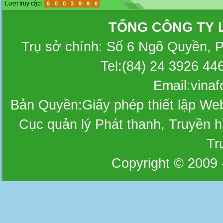
Lượt truy cập:
6
0
0
3
9
9
0
TỔNG CÔNG TY 
Trụ sở chính: Số 6 Ngô Quyền, 
Tel:(84) 24 3926 44
Email:vina
Bản Quyền:Giấy phép thiết lập W
Cục quản lý Phát thanh, Truyền hì
Tr
Copyright © 2009