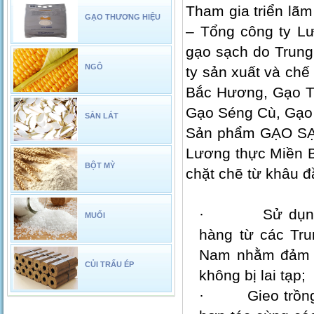
Tham gia triển lãm
GẠO THƯƠNG HIỆU
– Tổng công ty L
gạo sạch do Trung
NGÔ
ty sản xuất và chế
Bắc Hương, Gạo T
Gạo Séng Cù, Gạo
SẮN LÁT
Sản phẩm GẠO S
Lương thực Miền Bắ
BỘT MỲ
chặt chẽ từ khâu đ
· Sử dụng ca
MUỐI
hàng từ các Tr
Nam nhằm đảm bả
CỦI TRẤU ÉP
không bị lai tạp;
· Gieo trồng th