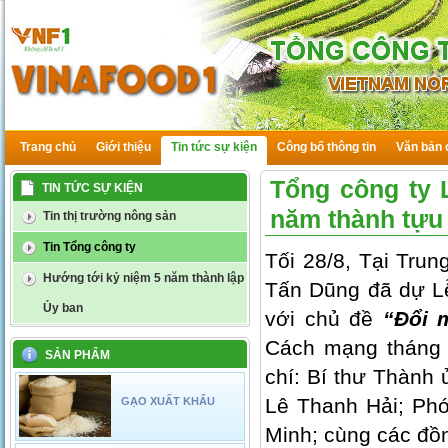
Trang chủ
Giới thiệu
Tin tức sự kiện
Công bố thông tin
Văn bản 
Tổng công ty 
TIN TỨC SỰ KIỆN
năm thành tựu 
Tin thị trường nông sản
Tin Tổng công ty
Tối 28/8, Tại Tru
Hướng tới kỷ niệm 5 năm thành lập
Tấn Dũng đã dự Lễ
Ủy ban
với chủ đề
“Đổi m
Cách mạng tháng 
SẢN PHẨM
chí: Bí thư Thàn
Lê Thanh Hải; Ph
GẠO XUẤT KHẨU
Minh; cùng các đồ