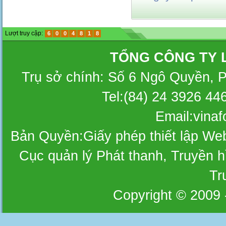
Lượt truy cập:
6
0
0
4
8
1
8
TỔNG CÔNG TY 
Trụ sở chính: Số 6 Ngô Quyền, 
Tel:(84) 24 3926 44
Email:vina
Bản Quyền:Giấy phép thiết lập W
Cục quản lý Phát thanh, Truyền hì
Tr
Copyright © 2009