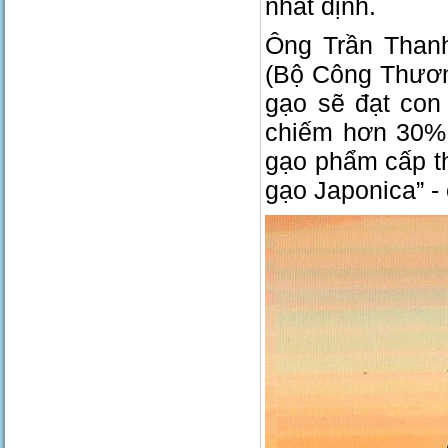
nhất định.
Ông Trần Than
(Bộ Công Thương
gạo sẽ đạt con 
chiếm hơn 30%.
gạo phẩm cấp th
gạo Japonica” -