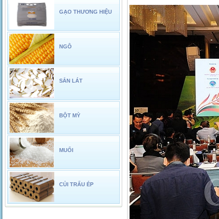
GẠO THƯƠNG HIỆU
NGÔ
SẮN LÁT
BỘT MỲ
MUỐI
CỦI TRẤU ÉP