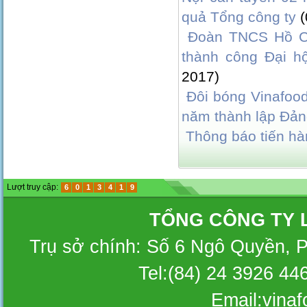
quả Tổng công ty
Đoàn TNCS Hồ Ch
thành công Đại hộ
2017)
Đôi bóng Vinafoo
năm thành lập Đả
Thông báo tiến hà
Lượt truy cập:
6
0
1
3
4
1
9
TỔNG CÔNG TY 
Trụ sở chính: Số 6 Ngô Quyền, 
Tel:(84) 24 3926 44
Email:vina