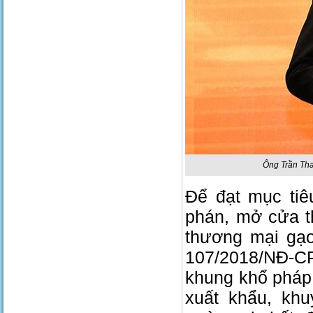
Ông Trần Tha
Để đạt mục ti
phán, mở cửa t
thương mại gạo
107/2018/NĐ-CP
khung khổ pháp 
xuất khẩu, kh