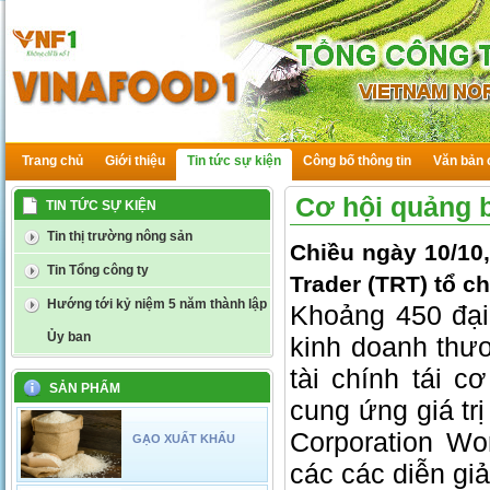
Trang chủ
Giới thiệu
Tin tức sự kiện
Công bố thông tin
Văn bản 
Cơ hội quảng b
TIN TỨC SỰ KIỆN
Tin thị trường nông sản
Chiều ngày 10/10
Tin Tổng công ty
Trader (TRT) tổ c
Hướng tới kỷ niệm 5 năm thành lập
Khoảng 450 đại 
Ủy ban
kinh doanh thươ
tài chính tái 
SẢN PHẨM
cung ứng giá tr
Corporation W
GẠO XUẤT KHẨU
các các diễn gi