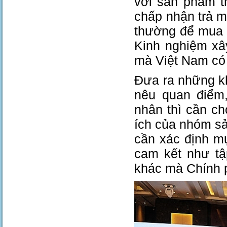
với sản phẩm t
chấp nhận trả m
thường để mua c
Kinh nghiệm xâ
mà Việt Nam có 
Đưa ra những kh
nêu quan điểm,
nhân thì cần c
ích của nhóm s
cần xác định m
cam kết như tậ
khác mà Chính 