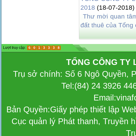
2018
(18-07-2018)
Thư mời quan tâm
đất thuê của Tổng 
Lượt truy cập:
6
0
1
3
3
3
8
TỔNG CÔNG TY 
Trụ sở chính: Số 6 Ngô Quyền, 
Tel:(84) 24 3926 44
Email:vina
Bản Quyền:Giấy phép thiết lập W
Cục quản lý Phát thanh, Truyền hì
Tr