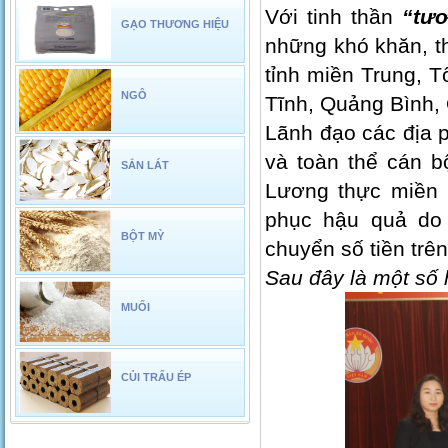
Với tinh thần
“tươ
GẠO THƯƠNG HIỆU
những khó khăn, th
tỉnh miền Trung, T
NGÔ
Tĩnh, Quảng Bình, 
Lãnh đạo các địa
và toàn thể cán b
SẮN LÁT
Lương thực miền 
phục hậu quả do 
BỘT MỲ
chuyển số tiền trê
Sau đây là một số 
MUỐI
CỦI TRẤU ÉP