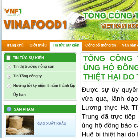
Trang chủ
Giới thiệu
Tin tức sự kiện
Công bố thông tin
Văn bản 
TỔNG CÔNG 
TIN TỨC SỰ KIỆN
ỦNG HỘ ĐỒNG
Tin thị trường nông sản
THIỆT HẠI DO
Tin Tổng công ty
Hướng tới kỷ niệm 5 năm thành lập
Được sự ủy quyền
Ủy ban
vừa qua, lãnh đạ
Lương thực Hà Tĩ
SẢN PHẨM
Trung đã trực tiếp
GẠO XUẤT KHẨU
ủng hộ đồng bào cá
Huế bị thiệt hại do