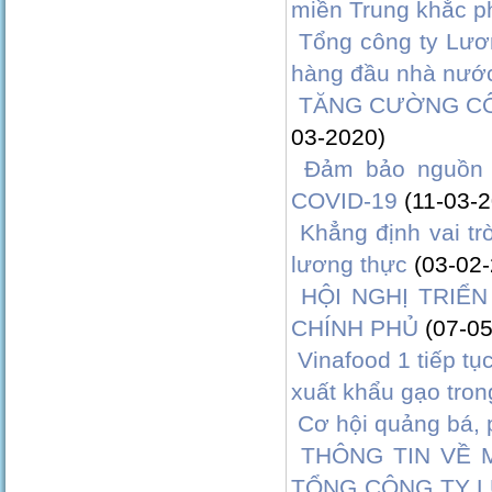
miền Trung khắc phụ
Tổng công ty Lươn
hàng đầu nhà nướ
TĂNG CƯỜNG CÔ
03-2020)
Đảm bảo nguồn 
COVID-19
(11-03-
Khẳng định vai t
lương thực
(03-02
HỘI NGHỊ TRIỂN
CHÍNH PHỦ
(07-0
Vinafood 1 tiếp t
xuất khẩu gạo tro
Cơ hội quảng bá, 
THÔNG TIN VỀ
TỔNG CÔNG TY 