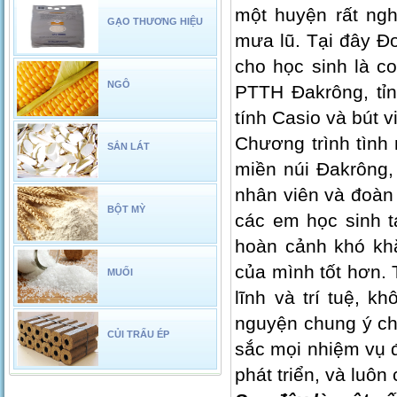
một huyện rất ng
GẠO THƯƠNG HIỆU
mưa lũ. Tại đây Đo
cho học sinh là c
NGÔ
PTTH Đakrông, tỉn
tính Casio và bút 
Chương trình tình
SẮN LÁT
miền núi Đakrông, 
nhân viên và đoàn 
BỘT MỲ
các em học sinh t
hoàn cảnh khó kh
của mình tốt hơn. 
MUỐI
lĩnh và trí tuệ, 
nguyện chung ý chí
CỦI TRẤU ÉP
sắc mọi nhiệm vụ 
phát triển, và luôn