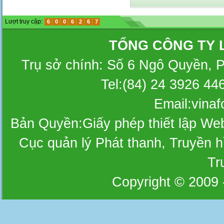
Lượt truy cập:
6
0
0
6
2
6
7
TỔNG CÔNG TY 
Trụ sở chính: Số 6 Ngô Quyền, 
Tel:(84) 24 3926 44
Email:vina
Bản Quyền:Giấy phép thiết lập W
Cục quản lý Phát thanh, Truyền hì
Tr
Copyright © 2009