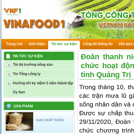
Trang chủ
Giới thiệu
Tin tức sự kiện
Công bố thông tin
Văn bản 
Đoàn thanh n
TIN TỨC SỰ KIỆN
chức hoạt độn
Tin thị trường nông sản
tỉnh Quảng Trị
Tin Tổng công ty
Hướng tới kỷ niệm 5 năm thành lập
Trong tháng 10, th
Ủy ban
các trận mưa lũ g
sống nhân dân và c
SẢN PHẨM
Được sự chấp thuậ
GẠO XUẤT KHẨU
29/11/2020, Đoàn
chức chương trình